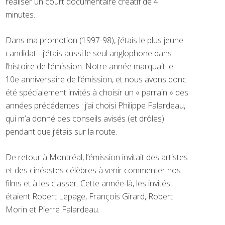
réaliser un court documentaire créatif de 4
minutes.
Dans ma promotion (1997-98), j’étais le plus jeune
candidat - j’étais aussi le seul anglophone dans
l’histoire de l’émission. Notre année marquait le
10e anniversaire de l’émission, et nous avons donc
été spécialement invités à choisir un « parrain » des
années précédentes : j’ai choisi Philippe Falardeau,
qui m’a donné des conseils avisés (et drôles)
pendant que j’étais sur la route.
De retour à Montréal, l’émission invitait des artistes
et des cinéastes célèbres à venir commenter nos
films et à les classer. Cette année-là, les invités
étaient Robert Lepage, François Girard, Robert
Morin et Pierre Falardeau.